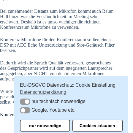
Bei zunehmender Distanz zum Mikrofon kommt auch Raum
Hall hinzu was die Verständlichkeit im Meeting sehr
erschwert. Deshalb ist es umso wichtiger die richtigen
Konferenzraum Mikrofone zu verwenden.
Konferenz Mikrofone für den Konferenzraum sollten einen
DSP mit AEC Echo Unterdrückung und Stör-Geräusch Filter
besitzen.
Dadurch wird die Sprach Qualität verbessert, gesprochenes
des Gesprächpartner wird auf dem integrierten Lautsprecher
ausgegeben, aber NICHT von den internen Mikrofonen
aufgenommen und zurück gesandt.
EU-DSGVO Datenschutz: Cookie Einstellung
Würde das Sprachsignal zum Gesprächspartner zurück
Datenschutzerklärung
gesandt, dann hört er sich 1-2 Sekunden später noch einmal
nur technisch notwendige
selbst, was die Kommunikation erheblich stört.
nur technisch notwendige
Google, Youtube etc.
Google, Youtube etc.
Konferenzraum Mikrofon
nur notwendige
Cookies erlauben